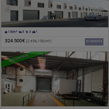
<
>
130m²
3
3
1
FOIOS
,
VALENCIA
Capannone industriale in vendita
324.500€
(2.496,15€/m²)
Ref. 600432
🔗
IN VENDITA
BUON AFFARE
21
<
>