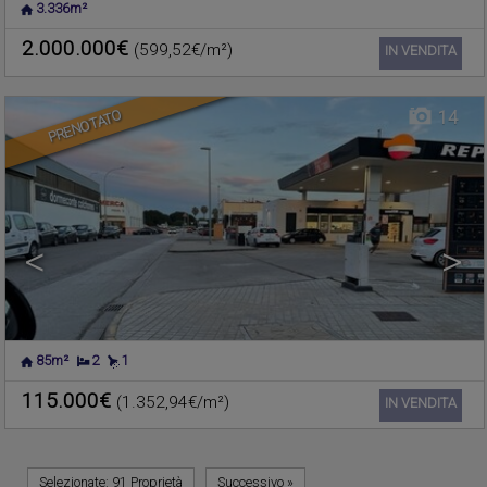
3.336m²
MASSAMAGRELL
,
VALENCIA
Appartamento +2bed in vendita
2.000.000€
(599,52€/m²)
Ref. 587922
🔗
IN VENDITA
PRENOTATO
14
<
>
85m²
2
1
115.000€
(1.352,94€/m²)
Ref. 587916
🔗
IN VENDITA
Selezionate:
91 Proprietà
Successivo
»