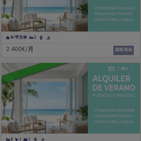
81平方米
2
PLAYA DE LA POBLA DE
平 假期租金
FARNALS
,
VALENCIA
2.400€/月
参考. CIMF-625848
🔗
假期 租金
2
1
3
1
1