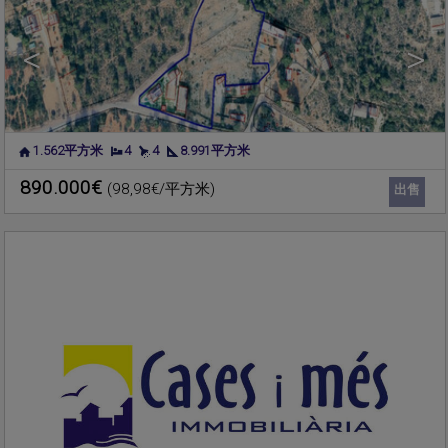
<
>
1.562平方米
4
4
8.991平方米
PLAYA DE LA POBLA DE
酒店公寓 出售
FARNALS
,
VALENCIA
890.000€
参考. CIMF-606920
🔗
(98,98€/平方米)
出售