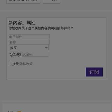
新内容。属性
你想收到关于这个属性内容的网站的邮件吗？
接受
隐私政策