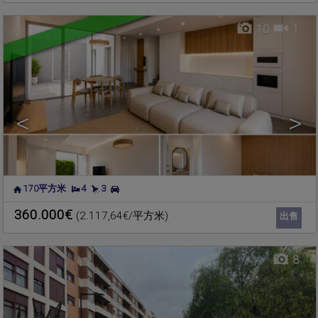
10
1
<
>
170平方米
4
3
CASCO NUEVO-PALMARES
,
商业物业 出售/出租
ALBORAYA
,
VALENCIA
360.000€
参考. 606096
🔗
(2.117,64€/平方米)
出售
8