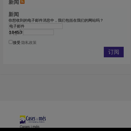
新闻
新闻
你想收到的电子邮件消息中，我们包括在我们的网站吗？
接受
隐私政策
Cases i més