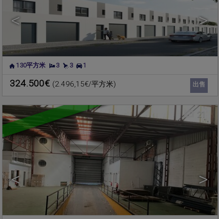
<
>
130平方米
3
3
1
FOIOS
,
VALENCIA
仓库 出售
324.500€
参考. 600432
🔗
(2.496,15€/平方米)
出售
21
<
>