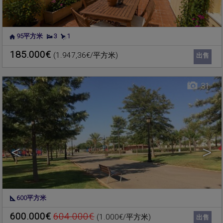
95平方米
3
1
NUCLEO URBANO
,
住宅用地 出售
RAFELBUNYOL
,
VALENCIA
185.000€
参考. 619118
🔗
(1.947,36€/平方米)
出售
31
<
>
600平方米
NUCLEO URBANO
,
住宅用地 出售
RAFELBUNYOL
,
VALENCIA
600.000€
604.000€
参考. 610171
🔗
(1.000€/平方米)
出售