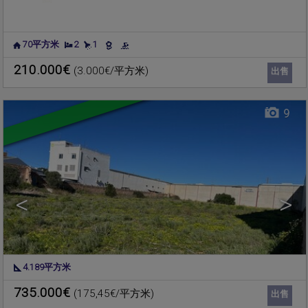
70平方米
2
1
MONCADA
,
VALENCIA
城市积 出售
210.000€
参考. CIMF-606724
🔗
(3.000€/平方米)
出售
9
<
>
4.189平方米
MASSAMAGRELL
,
VALENCIA
联排别墅 出售
735.000€
参考. 606663
🔗
(175,45€/平方米)
出售