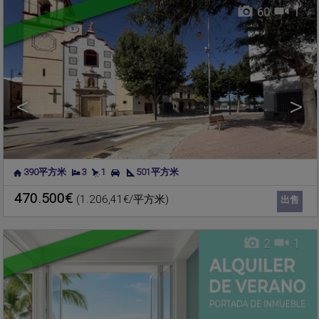
60
1
<
>
390平方米
3
1
501平方米
PLAYA DE LA POBLA DE
平 假期租金
FARNALS
,
VALENCIA
470.500€
参考. 626642
🔗
(1.206,41€/平方米)
出售
2
1