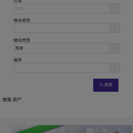
位置
物业类型
物业类型
顺序
搜索 房产
PLAYA DE LA POBLA DE
酒店公寓 出售
FARNALS
,
VALENCIA
40
1
1