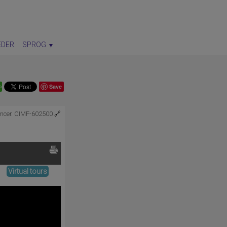
EDER
SPROG
Save
encer. CIMF-602500
🔗
Virtual tours