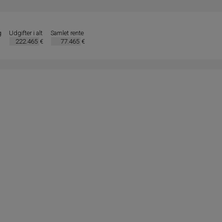
g
Udgifter i alt
Samlet rente
€
€