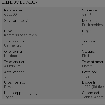
EJENDOM DETALJER
Referencer:
Størrelse:
602500
58m²
Soveværelse / s:
Møbleret:
1
Fuldt møblere
Have:
Etage:
Kommissionsdirektiv
5
Type køkken:
Terrasser:
Uafhængig
1
Orientering:
Vægge:
Nordøst
Flad
Type vinduer:
Type af ruder:
Aluminium
Enkelt
Antal etager:
Løfte op:
5
Ingen
Urbanisering:
Byggeår:
Privat
1970 (56 flere
Handicappet adgang:
Sportsfacilitet
Ingen
Tennis, Andre