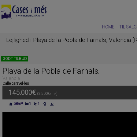
HOME
TIL SALG
Lejlighed i Playa de la Pobla de Farnals, Valencia 
GODT TILBUD
Playa de la Pobla de Farnals
,
Valencia
Calle caravel-les
145.000€
(2.500€/m²)
58m²
1
1