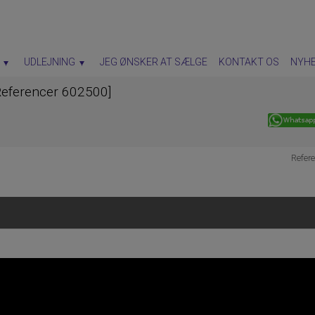
UDLEJNING
JEG ØNSKER AT SÆLGE
KONTAKT OS
NYH
[Referencer 602500]
Refer