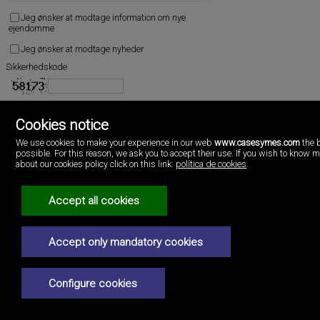
Jeg ønsker at modtage information om nye
ejendomme
Jeg ønsker at modtage nyheder
Sikkerhedskode
acceptere
Fortrolighedspolitik
Cookies notice
We use cookies to make your experience in our web
www.casesymes.com
the 
possible. For this reason, we ask you to accept their use. If you wish to know 
about our cookies policy click on this link:
política de cookies
.
Accept all cookies
Cases i més
https://www.casesymes.com/
(+34)96.146.16.16
Accept only mandatory cookies
Configure cookies