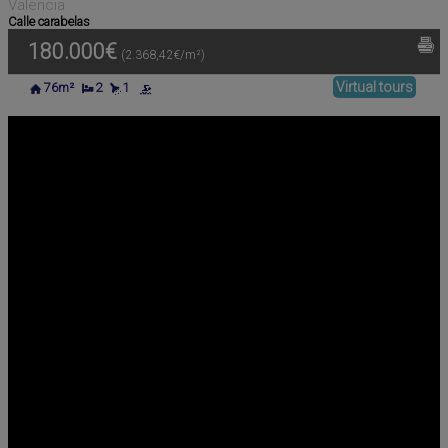
Valencia
Calle carabelas
180.000€
(2.368,42€/m²)
Virtual tours
76m²
2
1