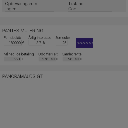
Opbevaringsrum:
Tilstand:
Ingen
Godt
PANTESIMULERING
Pantebeløb
Årlig interesse
Semester
€
%
Månedlige betaling
Udgifter i alt
Samlet rente
€
€
€
PANORAMAUDSIGT