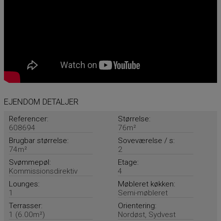
EJENDOM DETALJER
Referencer:
Størrelse:
608694
76m²
Brugbar størrelse:
Soveværelse / s:
74m²
2
Svømmepøl:
Etage:
Kommissionsdirektiv
4
Lounges:
Møbleret køkken:
1
Semi-møbleret
Terrasser:
Orientering:
1 (6.00m²)
Nordøst, Sydvest