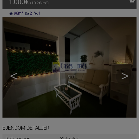
1.000€
(10,2€/m²)
98m²
2
1
<
>
EJENDOM DETALJER
Referencer:
Størrelse: