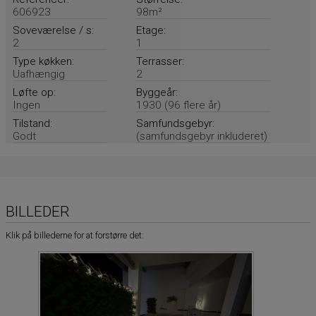
606923
98m²
Soveværelse / s:
Etage:
2
1
Type køkken:
Terrasser:
Uafhængig
2
Løfte op:
Byggeår:
Ingen
1930 (96 flere år)
Tilstand:
Samfundsgebyr:
Godt
(samfundsgebyr inkluderet)
BILLEDER
Klik på billederne for at forstørre det: