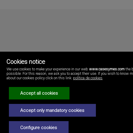
Cookies notice
We use cookies to make your experience in our web
www.casesymes.com
the 
possible. For this reason, we ask you to accept their use. If you wish to know 
Cases i més
about our cookies policy click on this link:
política de cookies
.
Playa Pobla de Farnals
46137 Valencia
Accept all cookies
(+34)96.146.16.16
Juridisk meddelelse
Accept only mandatory cookies
Fortrolighedspolitik
Configure cookies
Cookiepolitik