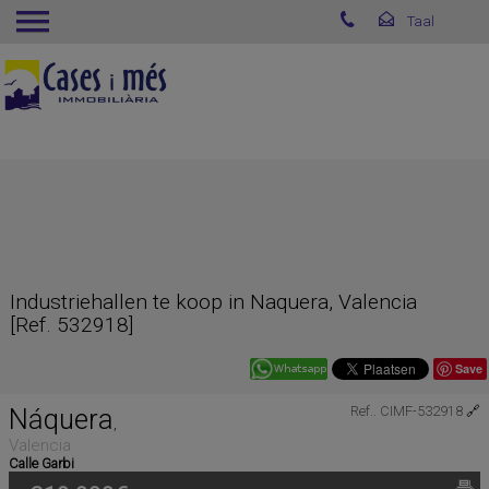
Industriehallen te koop in Naquera, Valencia
[Ref. 532918]
Save
Náquera
Ref.. CIMF-532918
🔗
,
Valencia
Calle Garbi