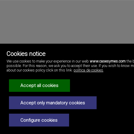
Cookies notice
We use cookies to make your experience in our web
www.casesymes.com
the 
possible. For this reason, we ask you to accept their use. If you wish to know 
Cases i més
about our cookies policy click on this link:
política de cookies
.
Playa Pobla de Farnals
46137 Valencia
Accept all cookies
(+34)96.146.16.16
Juridische kennisgeving
Accept only mandatory cookies
Privacybeleid
Configure cookies
Cookiebeleid