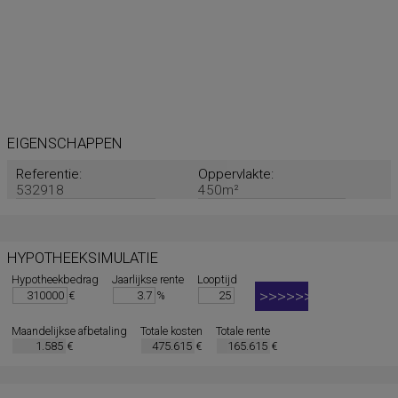
EIGENSCHAPPEN
Referentie:
Oppervlakte:
532918
450m²
HYPOTHEEKSIMULATIE
Hypotheekbedrag
Jaarlijkse rente
Looptijd
€
%
Maandelijkse afbetaling
Totale kosten
Totale rente
€
€
€