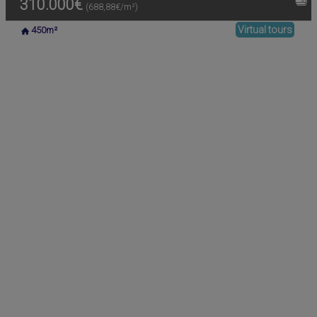
310.000€
(688,88€/m²)
Virtual tours
450m²