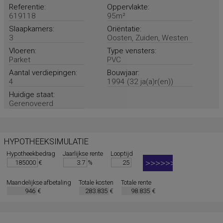
Referentie:
Oppervlakte:
619118
95m²
Slaapkamers:
Oriëntatie:
3
Oosten, Zuiden, Westen
Vloeren:
Type vensters:
Parket
PVC
Aantal verdiepingen:
Bouwjaar:
4
1994 (32 ja(a)r(en))
Huidige staat:
Gerenoveerd
HYPOTHEEKSIMULATIE
Hypotheekbedrag
Jaarlijkse rente
Looptijd
€
%
Maandelijkse afbetaling
Totale kosten
Totale rente
€
€
€