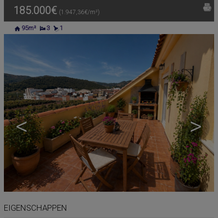
185.000€
(1.947,36€/m²)
95m²
3
1
<
>
EIGENSCHAPPEN