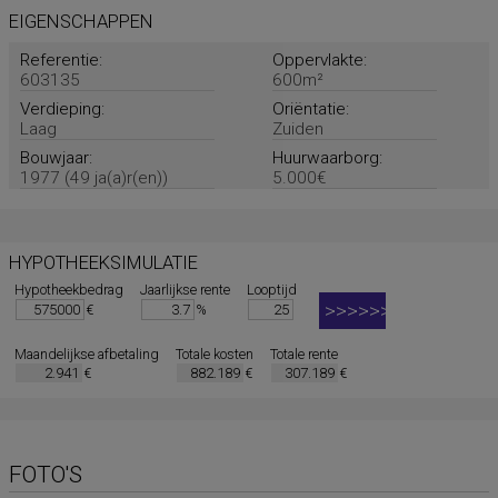
EIGENSCHAPPEN
Referentie:
Oppervlakte:
603135
600m²
Verdieping:
Oriëntatie:
Laag
Zuiden
Bouwjaar:
Huurwaarborg:
1977 (49 ja(a)r(en))
5.000€
HYPOTHEEKSIMULATIE
Hypotheekbedrag
Jaarlijkse rente
Looptijd
€
%
Maandelijkse afbetaling
Totale kosten
Totale rente
€
€
€
FOTO'S