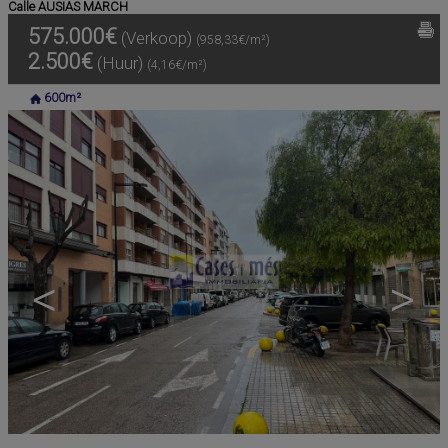
Calle AUSIAS MARCH
575.000€
(Verkoop)
(958,33€/m²)
2.500€
(Huur)
(4,16€/m²)
600m²
<
>