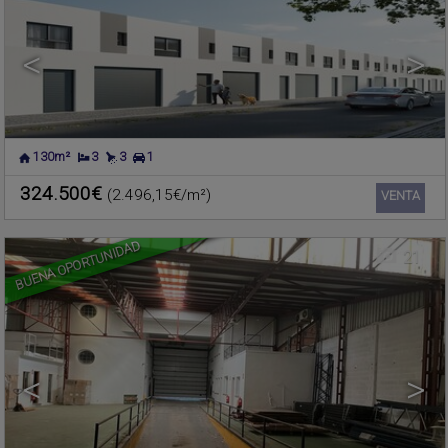
<
>
130m²
3
3
1
FOIOS
,
VALENCIA
Nave industrial en venta
324.500€
(2.496,15€/m²)
Ref.. 600432
🔗
VENTA
BUENA OPORTUNIDAD
21
<
>