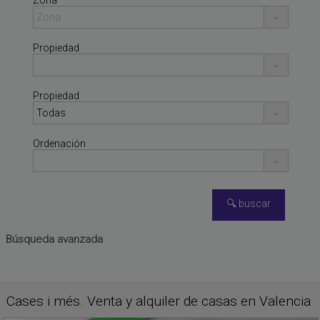
Zona
Propiedad
Propiedad
Ordenación
Búsqueda avanzada
PLAYA DE LA POBLA DE
Apartamento en venta
FARNALS
,
VALENCIA
Cases i més. Venta y alquiler de casas en Valencia